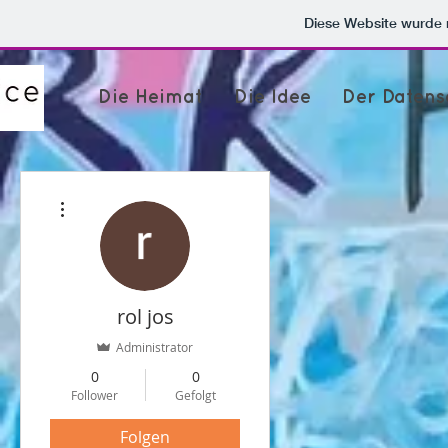
Diese Website wurde
Die Heimat
Die Idee
Der Datens
Weitere Optionen
rol jos
Administrator
0
0
Follower
Gefolgt
Folgen