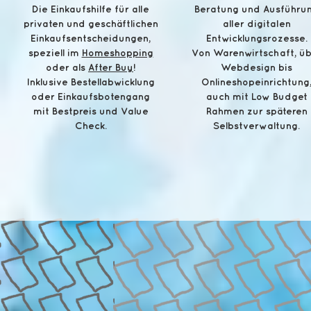
Die Einkaufshilfe für alle
Beratung und Ausführu
privaten und geschäftlichen
aller digitalen
Einkaufsentscheidungen,
Entwicklungsrozesse.
speziell im
Homeshopping
Von Warenwirtschaft, ü
oder als
After Buy
!
Webdesign bis
Inklusive Bestellabwicklung
Onlineshopeinrichtung
oder Einkaufsbotengang
auch mit Low Budget
mit Bestpreis und Value
Rahmen zur späteren
Check.
Selbstverwaltung.