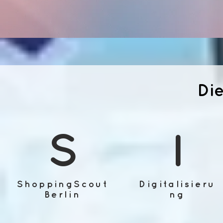
Die
S
I
ShoppingScout
Digitalisieru
Berlin
ng